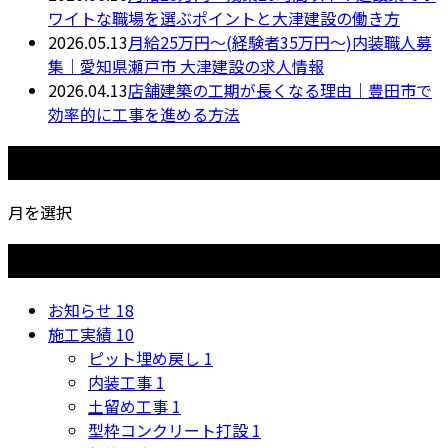
ワイトな職場を選ぶポイントと大津建設の働き方
2026.05.13
月給25万円〜(経験者35万円〜)内装職人募
集｜愛知県瀬戸市 大津建設の求人情報
2026.04.13
店舗建築の工期が長くなる理由｜豊田市で
効率的に工事を進める方法
月別アーカイブ
月を選択
カテゴリー
お知らせ
18
施工実績
10
ピット埋め戻し
1
内装工事
1
土留め工事
1
型枠コンクリート打設
1